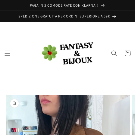
Vai
PAGA IN 3 COMODE RATE CON KLARNA ‼️
direttamente
ai contenuti
SPEDIZIONE GRATUITA PER ORDINI SUPERIORE A 59€
Carrell
Passa alle
informazioni
sul prodotto