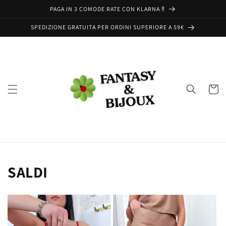
Vai
PAGA IN 3 COMODE RATE CON KLARNA ‼️
direttamente
ai contenuti
SPEDIZIONE GRATUITA PER ORDINI SUPERIORE A 59€
Carrell
SALDI