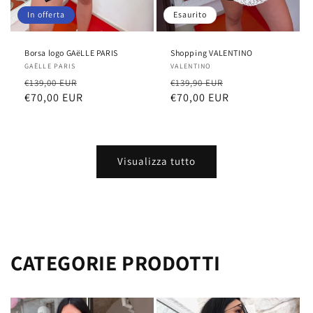
In offerta
Esaurito
Borsa logo GAëLLE PARIS
Shopping VALENTINO
Fornitore:
GAËLLE PARIS
Fornitore:
VALENTINO
Prezzo
Prezzo
Prezzo
Prezzo
€139,00 EUR
€139,90 EUR
di
€70,00 EUR
scontato
di
€70,00 EUR
scontato
listino
listino
Visualizza tutto
CATEGORIE PRODOTTI