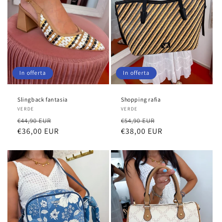
In offerta
In offerta
Slingback fantasia
Shopping rafia
Fornitore:
VERDE
Fornitore:
VERDE
Prezzo
Prezzo
Prezzo
Prezzo
€44,90 EUR
€54,90 EUR
di
€36,00 EUR
scontato
di
€38,00 EUR
scontato
listino
listino