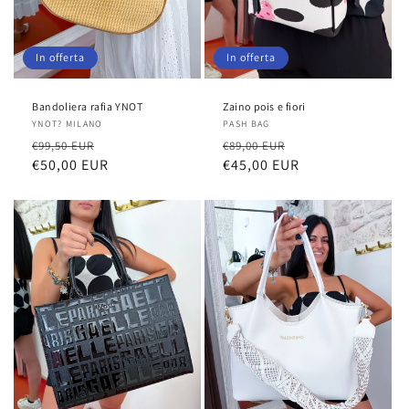
In offerta
In offerta
Bandoliera rafia YNOT
Zaino pois e fiori
Fornitore:
YNOT? MILANO
Fornitore:
PASH BAG
Prezzo
Prezzo
Prezzo
Prezzo
€99,50 EUR
€89,00 EUR
di
€50,00 EUR
scontato
di
€45,00 EUR
scontato
listino
listino